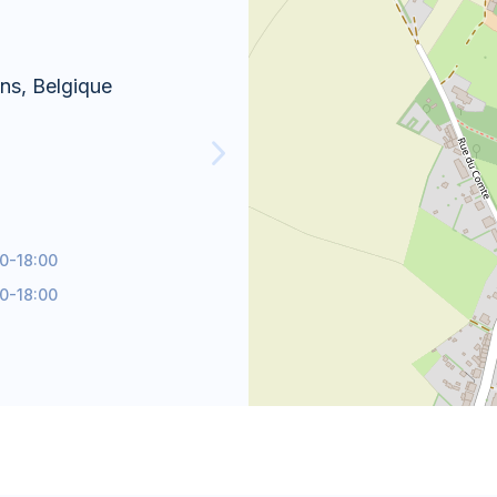
Rue Louis Caty 
ns, Belgique
MAR
00-18:00
JEU
00-18:00