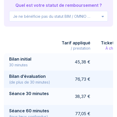
Quel est votre statut de remboursement ?
Je ne bénéficie pas du statut BIM / OMNIO / VIPO
Tarif appliqué
Ticket 
/ prestation
À char
Bilan initial
45,38 €
30 minutes
Bilan d’évaluation
76,73 €
(de plus de 30 minutes)
Séance 30 minutes
38,37 €
Séance 60 minutes
77,05 €
(tous lieux confondus)