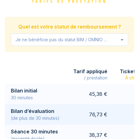
TARIFS DE PRESTATION
Quel est votre statut de remboursement ?
Je ne bénéficie pas du statut BIM / OMNIO / VIPO
Tarif appliqué
Ticket 
/ prestation
À char
Bilan initial
45,38 €
30 minutes
Bilan d’évaluation
76,73 €
(de plus de 30 minutes)
Séance 30 minutes
38,37 €
(excepté école)