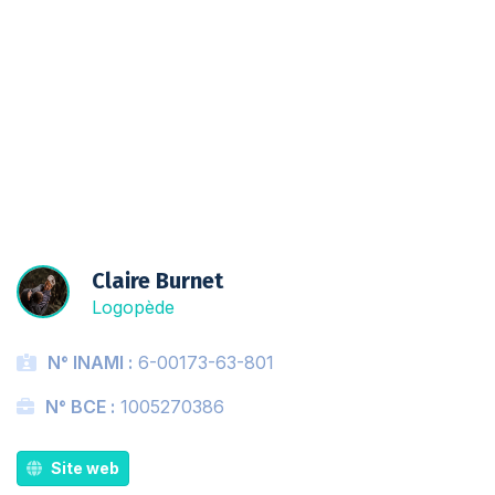
Liste d'attente
Claire Burnet
Logopède
N° INAMI :
6-00173-63-801
N° BCE :
1005270386
Site web