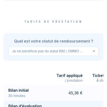
TARIFS DE PRESTATION
Quel est votre statut de remboursement ?
Je ne bénéficie pas du statut BIM / OMNIO / VIPO
Tarif appliqué
Ticket 
/ prestation
À char
Bilan initial
45,38 €
30 minutes
Bilan d’évaluation