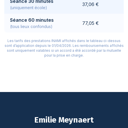
Séance 30 minutes
37,06 €
(uniquement école)
Séance 60 minutes
77,05 €
(tous lieux confondus)
Les tarifs des prestations INAMI affichés dans le tableau ci-dessus
sont d’application depuis le 01/04/2026.
Les remboursements affichés
sont uniquement valables si un accord a été accordé par la mutuelle
pour la prise en charge.
Emilie Meynaert