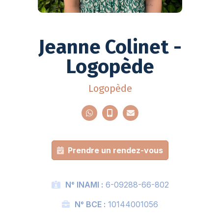
Jeanne Colinet -
Logopède
Logopède
Prendre un rendez-vous
N° INAMI :
6-09288-66-802
N° BCE :
10144001056