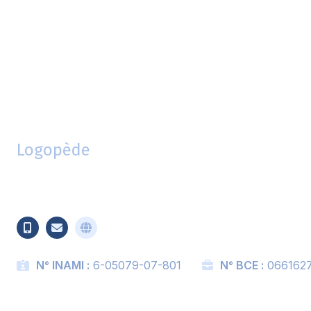
Julie Jägers
Logopède
N° INAMI :
6-05079-07-801
N° BCE :
066162