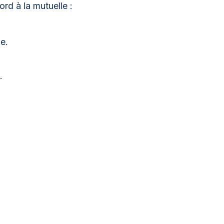
rd à la mutuelle :
e.
.