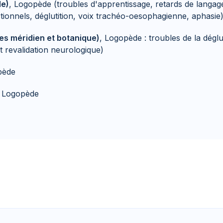
le)
, Logopède (troubles d'apprentissage, retards de langag
ionnels, déglutition, voix trachéo-oesophagienne, aphasie
tes méridien et botanique)
, Logopède : troubles de la déglu
et revalidation neurologique)
pède
, Logopède