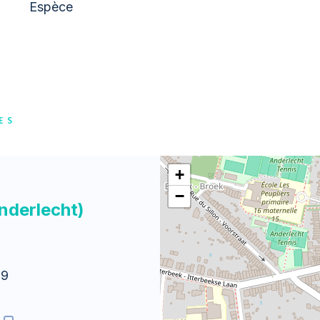
Espèce
ES
+
−
nderlecht)
79