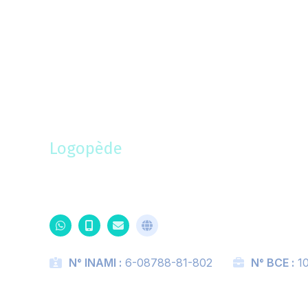
Juliette Decool
Logopède
N° INAMI :
6-08788-81-802
N° BCE :
10