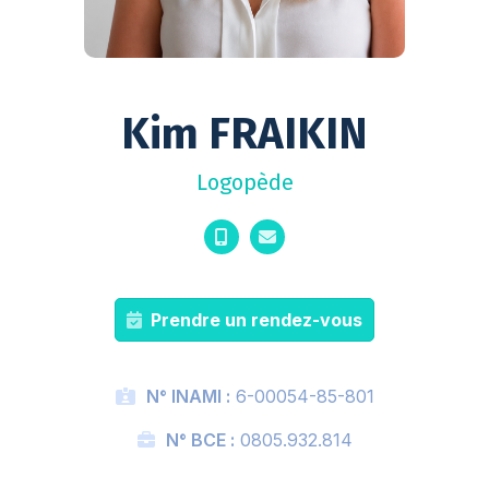
Kim FRAIKIN
Logopède
Prendre un rendez-vous
N° INAMI :
6-00054-85-801
N° BCE :
0805.932.814