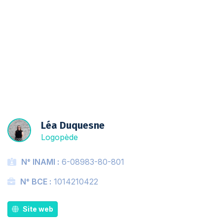
Liste d'attente
Léa Duquesne
Logopède
N° INAMI :
6-08983-80-801
N° BCE :
1014210422
Site web