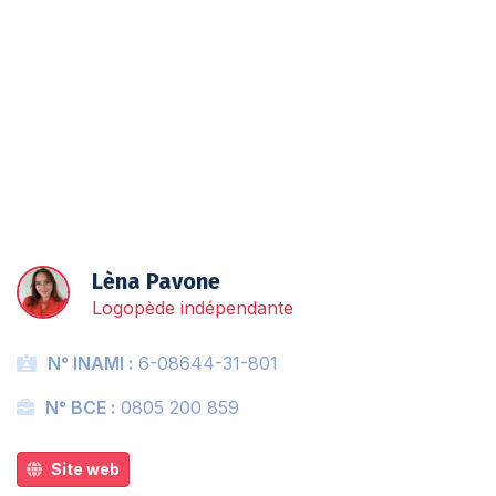
Liste d'attente
Lèna Pavone
Logopède indépendante
N° INAMI :
6-08644-31-801
N° BCE :
0805 200 859
Site web