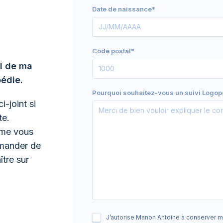
Date de naissance*
Code postal*
il de ma
pédie.
Pourquoi souhaitez-vous un suivi Logop
i-joint si
te.
ème vous
emander de
ître sur
J’autorise Manon Antoine à conserver me