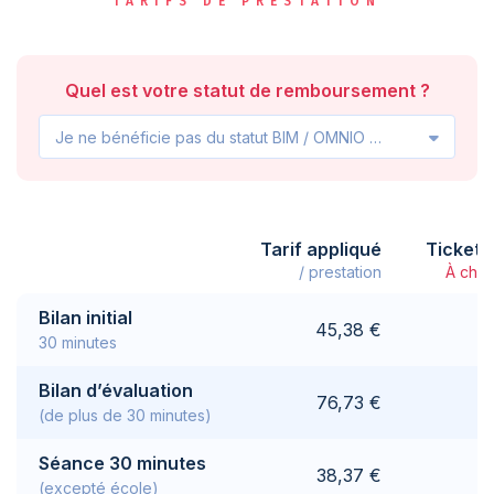
TARIFS DE PRESTATION
Quel est votre statut de remboursement ?
Je ne bénéficie pas du statut BIM / OMNIO / VIPO
Tarif appliqué
Ticket 
/ prestation
À char
Bilan initial
45,38 €
30 minutes
Bilan d’évaluation
76,73 €
(de plus de 30 minutes)
Séance 30 minutes
38,37 €
(excepté école)