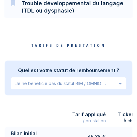
Trouble développemental du langage
(TDL ou dysphasie)
TARIFS DE PRESTATION
Quel est votre statut de remboursement ?
Je ne bénéficie pas du statut BIM / OMNIO / VIPO
Tarif appliqué
Ticket 
/ prestation
À char
Bilan initial
45,38 €