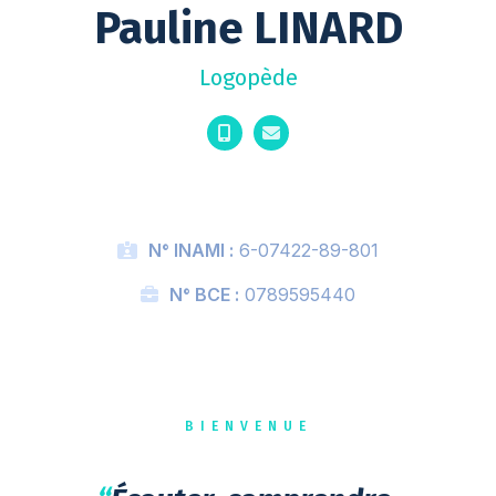
Pauline LINARD
Logopède
N° INAMI :
6-07422-89-801
N° BCE :
0789595440
BIENVENUE