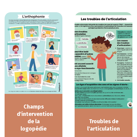
Champs
d'intervention
de la
Troubles de
logopédie
l'articulation