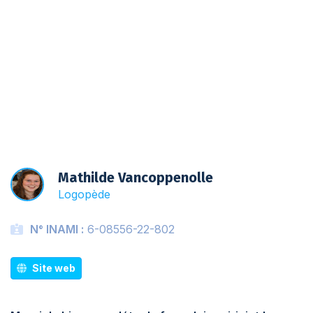
Liste d'attente
Mathilde Vancoppenolle
Logopède
N° INAMI :
6-08556-22-802
Site web