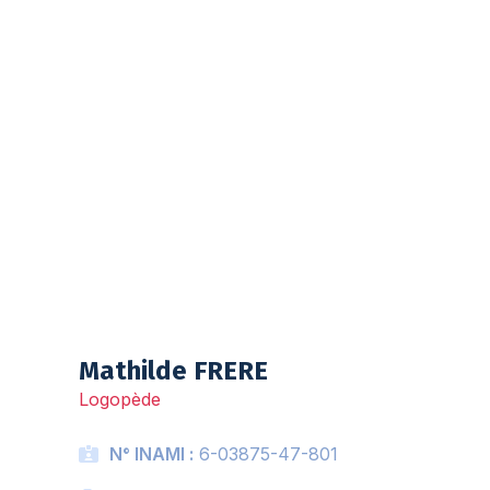
Liste d'attente
Mathilde FRERE
Logopède
N° INAMI :
6-03875-47-801