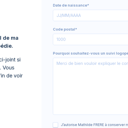
Date de naissance*
Code postal*
il de ma
pédie.
Pourquoi souhaitez-vous un suivi logop
i-joint si
e. Vous
in de voir
J’autorise Mathilde FRERE à conserver m